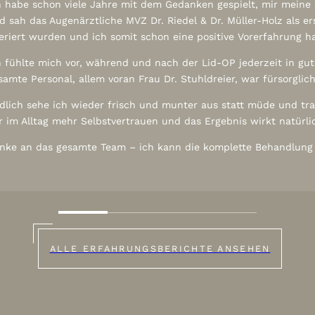
h habe schon viele Jahre mit dem Gedanken gespielt, mir meine 
d sah das Augenärztliche MVZ Dr. Riedel & Dr. Müller-Holz als e
eriert wurden und ich somit schon eine positive Vorerfahrung ha
h fühlte mich vor, während und nach der Lid-OP jederzeit in g
samte Personal, allem voran Frau Dr. Stuhldreier, war fürsorglich
dlich sehe ich wieder frisch und munter aus statt müde und tr
r im Alltag mehr Selbstvertrauen und das Ergebnis wirkt natürli
nke an das gesamte Team – ich kann die komplette Behandlung
ALLE ERFAHRUNGSBERICHTE ANSEHEN