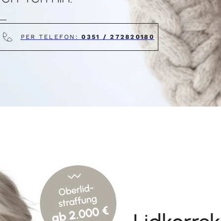
PER TELEFON:
0351 / 272820180