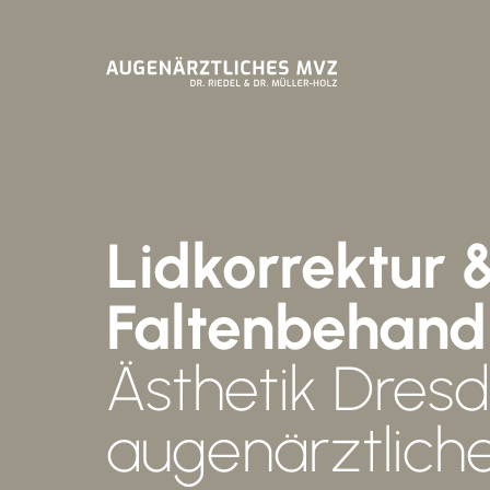
Lidkorrektur 
Faltenbehand
Ästhetik Dres
augenärztlic