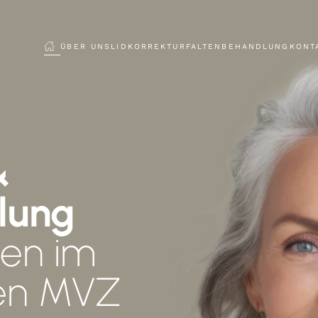
ÜBER UNS
LIDKORREKTUR
FALTENBEHANDLUNG
KONT
&
lung
den im
hen MVZ