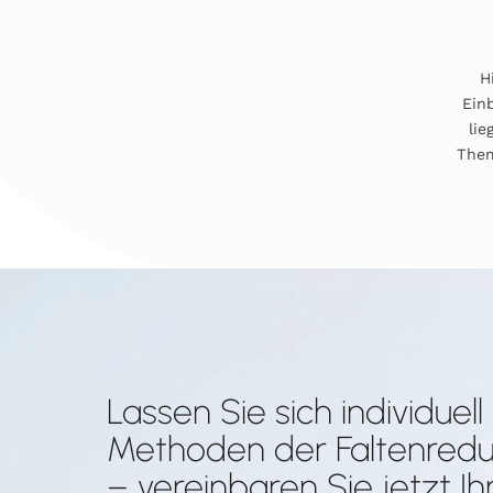
H
Ein
lie
Them
Lassen Sie sich individuel
Methoden der Faltenredu
– vereinbaren Sie jetzt Ih