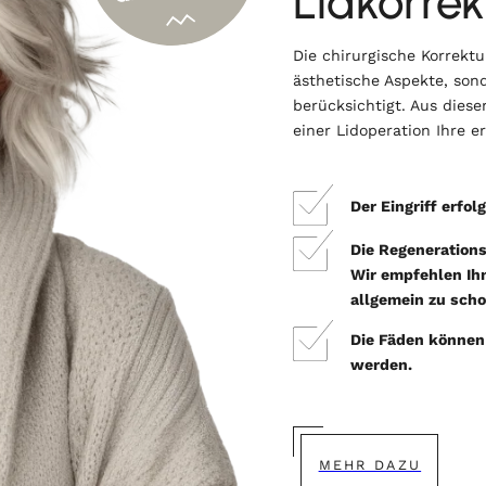
Lidkorrek
Die chirurgische Korrektur
ästhetische Aspekte, so
berücksichtigt. Aus diese
einer Lidoperation Ihre er
Der Eingriff erfo
Die Regeneration
Wir empfehlen Ihn
allgemein zu scho
Die Fäden können 
werden.
MEHR DAZU