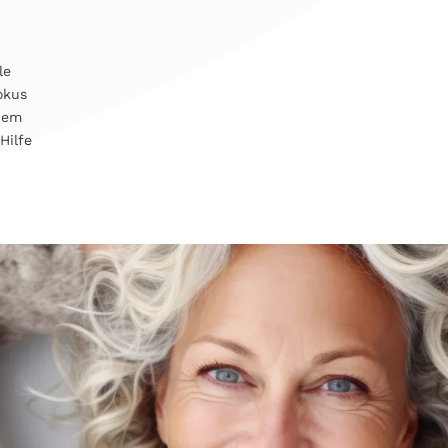
le
okus
 dem
Hilfe