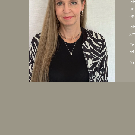
Ic
ffung
un
.
op
Ic
ge
En
mi
 tolle
Da